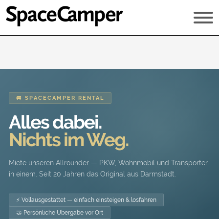
🚐 SPACECAMPER RENTAL
Alles dabei.
Nichts im Weg.
Miete unseren Allrounder — PKW, Wohnmobil und Transporter
in einem. Seit 20 Jahren das Original aus Darmstadt.
⚡ Vollausgestattet — einfach einsteigen & losfahren
🤝 Persönliche Übergabe vor Ort