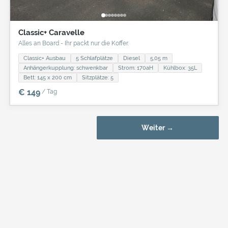
Classic+ Caravelle
Alles an Board - Ihr packt nur die Koffer.
Classic+ Ausbau
5 Schlafplätze
Diesel
5,05 m
Anhängerkupplung: schwenkbar
Strom: 170aH
Kühlbox: 35L
Bett: 145 x 200 cm
Sitzplätze: 5
€ 149
/ Tag
Weiter →