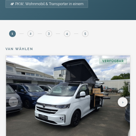
🏕️ PKW, Wohnmobil & Transporter in einem
1
2
3
4
5
VAN WÄHLEN
VERFÜGBAR
‹
›