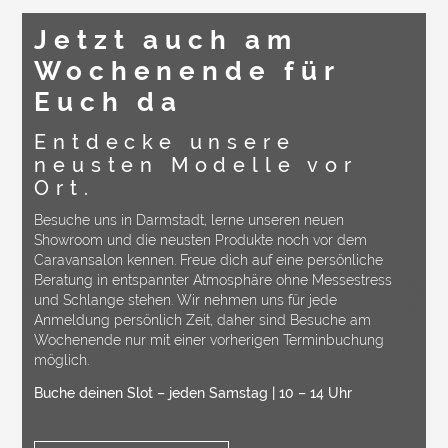
Vanlife Ferropolis
Lass dich von
unserem Classic+
Caravelle begeistern
und erlebe ihn am
Strand von Ferropolis.
20. – 23.08.2026
​​​​​​​Stadt aus Eisen
Zur Anmeldung