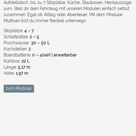
Aufstelldach, bis zu 7 Sitzplätze, Küche, Stauboxen, Heckauszüge
uvm. Stell dir dein Fahrzeug mit unseren Modulen einfach selbst
zusammen. Egal ob Alltag oder Abenteuer, Mit dem Modular
Multivan bist du immer flexibel unterwegs.
Sitzplätze:
4
– 7
Schlafplätze:
2 – 5
Frischwasser:
3
0 – 50 L
Kochstellen:
2
Boardbatterie:
​​​​​​​0 – 40aH | erweiterbar
Kühlbox:
22
L
Länge:
5,17 m
Höhe:
1,97 m
zum Modular