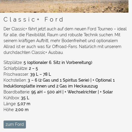
Classic+ Ford
Der Classic+ fährt jetzt auch auf dem neuen Ford Tourneo – ideal
für alle, die Flexibilität, Raum und robuste Technik suchen. Mit
seinem kräftigen Auftritt, mehr Bodenfreiheit und optionalem
Allrad ist er auch was für Offroad-Fans. Natürlich mit unserem
durchdachten Classic+ Ausbau.
Sitzplätze:
5 (optionaler 6. Sitz in Vorbereitung)
Schlafplätze:
2 – 5
Frischwasser:
3
9 L – 78 L
Kochstellen:
3 – 6 (2 Gas und 1 Spiritus Serie) | + Optional 1
Induktionsplatte innen und 2 Gas im Heckauszug
Boardbatterie:
95 aH – 500 aH | + Wechselrichter | + Solar
Kühlbox:
35
L
Länge:
5,07 m
Höhe:
2,00 m
zum Ford