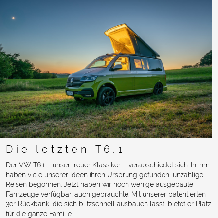
Die letzten T6.1
Der VW T6.1 – unser treuer Klassiker – verabschiedet sich. In ihm
haben viele unserer Ideen ihren Ursprung gefunden, unzählige
Reisen begonnen. Jetzt haben wir noch wenige ausgebaute
Fahrzeuge verfügbar, auch gebrauchte. Mit unserer patentierten
3er-Rückbank, die sich blitzschnell ausbauen lässt, bietet er Platz
für die ganze Familie.