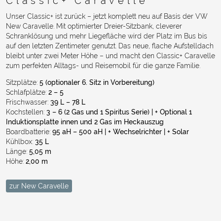
Classic+ Caravelle
Unser Classic+ ist zurück – jetzt komplett neu auf Basis der VW
New Caravelle. Mit optimierter Dreier-Sitzbank, cleverer
Schranklösung und mehr Liegefläche wird der Platz im Bus bis
auf den letzten Zentimeter genutzt. Das neue, flache Aufstelldach
bleibt unter zwei Meter Höhe – und macht den Classic+ Caravelle
zum perfekten Alltags- und Reisemobil für die ganze Familie.
Sitzplätze:
5 (optionaler 6. Sitz in Vorbereitung)
Schlafplätze:
2 – 5
Frischwasser:
3
9 L – 78 L
Kochstellen:
3 – 6 (2 Gas und 1 Spiritus Serie) | + Optional 1
Induktionsplatte innen und 2 Gas im Heckauszug
Boardbatterie:
95 aH – 500 aH | + Wechselrichter | + Solar
Kühlbox:
35
L
Länge:
5,05 m
Höhe:
2,00 m
zur New Caravelle