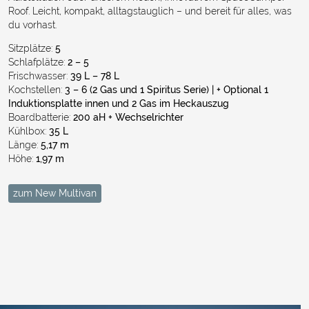
Roof. Leicht, kompakt, alltagstauglich – und bereit für alles, was
du vorhast.
Sitzplätze:
5
Schlafplätze:
2 – 5
Frischwasser:
3
9 L – 78 L
Kochstellen:
3 – 6 (2 Gas und 1 Spiritus Serie) | + Optional 1
Induktionsplatte innen und 2 Gas im Heckauszug
Boardbatterie:
200 aH + Wechselrichter
Kühlbox:
35
L
Länge:
5,17 m
Höhe:
1,97 m
zum New Multivan